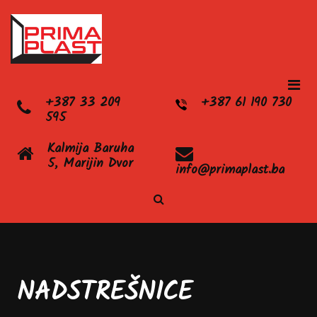
+387 33 209
+387 61 190 730
595
Kalmija Baruha
5, Marijin Dvor
info@primaplast.ba
NADSTREŠNICE