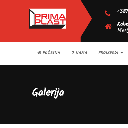
+387
Kalm
Mari
POČETNA
O NAMA
PROIZVODI
Galerija